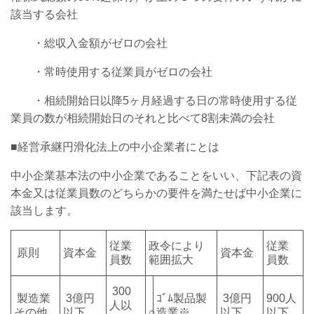
該当する会社
・総収入金額がゼロの会社
・常時使用する従業員がゼロの会社
・相続開始日以降5ヶ月経過する日の常時使用する従
業員の数が相続開始日のそれと比べて8割未満の会社
■経営承継円滑化法上の中小企業者にとは
中小企業基本法の中小企業であることをいい、下記表の資
本金又は従業員数のどちらかの要件を満たせば中小企業に
該当します。
従業
政令により
従業
原則
資本金
資本金
員数
範囲拡大
員数
300
製造業
3億円
ｺﾞﾑ製品製
3億円
900人
人以
その他
以下
○
造業※
以下
以下