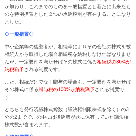
が加わり、これまでのものを一般措置とし新たに出来たも
のを特例措置とした２つの承継税制が存在することになり
ました。
◇一般措置◇
中小企業等の後継者が、相続等によりその会社の株式を被
相続人から取得した場合
相続税を納税しなければなりませ
んが、一定要件を満たせばその株式に係る
相続税
の80%が
納税猶予
される制度です。
また、相続だけでなく贈与の場合も、一定要件を満たせば
その株式に係る
贈与税の
100
%が納税猶予
される制度で
す。
どちらも発行済議株式総数（議決権制限株式を除く）の3
分の2まででこの中には後継者が既に保有して
いた議決権
株式数が含まれます。