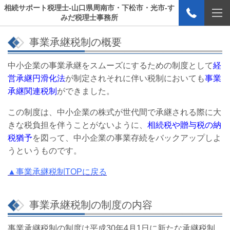
相続サポート税理士-山口県周南市・下松市・光市-す
みだ税理士事務所
事業承継税制の概要
中小企業の事業承継をスムーズにするための制度として
経
営承継円滑化法
が制定され
それに伴い税制においても
事業
承継関連税制
ができました。
この制度は、中小企業の株式が世代間で承継される際に大
きな税負担を伴うことがない
ように、
相続税や贈与税の納
税猶予
を図って、中小企業の事業存続をバックアップしよ
う
というものです。
▲事業承継税制TOPに戻る
事業承継税制の制度の内容
事業承継税制の制度は平成30年4月1日に新たな承継税制