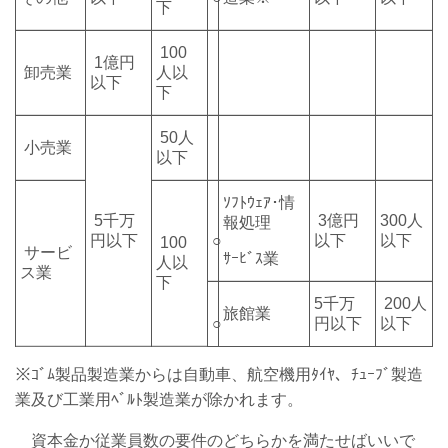
下
100
1億円
卸売業
人以
以下
下
50人
小売業
以下
ｿﾌﾄｳｪｱ･情
5千万
3億円
300人
報処理
円以下
○
以下
以下
100
サービ
ｻｰﾋﾞｽ業
人以
ス業
下
5千万
200人
旅館業
○
円以下
以下
※ｺﾞﾑ製品製造業からは自動車、航空機用ﾀｲﾔ、ﾁｭｰﾌﾞ製造
業及び工業用ﾍﾞﾙﾄ製造業が除かれます。
資本金か従業員数の要件のどちらかを満たせばいいで