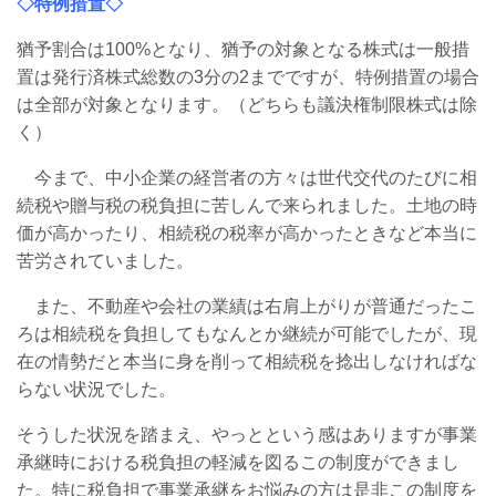
◇特例措置◇
猶予割合は100%となり、猶予の対象となる株式は一般措
置は発行済株式総数の3分の2までですが、特例措置の場合
は全部が対象となります。（どちらも議決権制限株式は除
く）
今まで、中小企業の経営者の方々は世代交代のたびに相
続税や贈与税の税負担に
苦しんで来られました。土地の時
価が高かったり、相続税の税率が高かったときなど
本当に
苦労されていました。
また、不動産や会社の業績は右肩上がりが普通だった
こ
ろは相続税を負担してもなんとか継続が可能でしたが、現
在の情勢だと本当に身を
削って相続税を捻出しなければな
らない状況でした。
そうした状況を踏まえ、やっとという感はありますが事業
承継時における税負担の軽減
を図るこの制度ができまし
た。特に税負担で事業承継をお悩みの方は是非この制度を