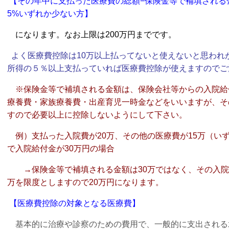
【その年中に支払った医療費の総額−保険金等で補填される金
5%いずれか少ない方】
になります。なお上限は200万円までです。
よく医療費控除は10万以上払ってないと使えないと思われ
所得の５％以上
支払っていれば医療費控除が使えますのでご
※保険金等で補填される金額は、保険会社等からの入院給
療養費・家族療養費
・出産育児一時金などをいいますが、そ
すので必要以上に控除しないようにして
下さい。
例）支払った入院費が20万、その他の医療費が15万（い
で
入院給付金が30万円の場合
→保険金等で補填される金額は30万ではなく、その入院
万を限度とします
ので20万円になります。
【医療費控除の対象となる医療費】
基本的に治療や診察のための費用で、一般的に支出される