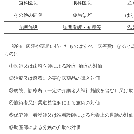
歯科医院
眼科医院
産
その他の病院
薬局など
はり
介護施設
訪問看護・介護等
温
一般的に病院や薬局に払ったものはすべて医療費になると
ものは
①医師又は歯科医師による診療･治療の対価
②治療又は療養に必要な医薬品の購入対価
③病院、診療所（一定の介護老人福祉施設を含む）又は助
④施術者又は柔道整復師による施術の対価
⑤保健師、看護師又は准看護師による療養上の世話の対価
⑥助産師による分娩の介助の対価