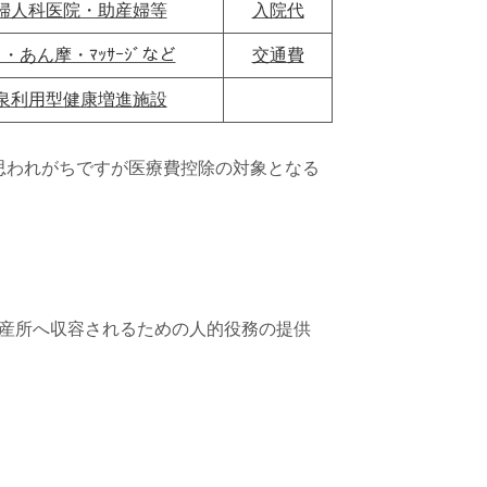
婦人科医院・助産婦等
入院代
・あん摩・ﾏｯｻｰｼﾞなど
交通費
泉利用型健康増進施設
思われがちですが医療費控除の対象となる
産所へ収容されるための人的役務の提供