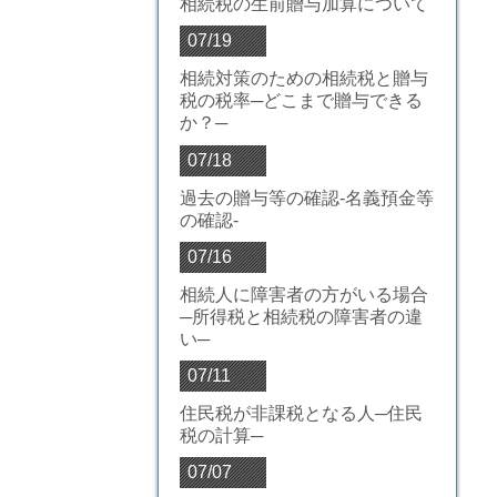
相続税の生前贈与加算について
07/19
相続対策のための相続税と贈与
税の税率─どこまで贈与できる
か？─
07/18
過去の贈与等の確認-名義預金等
の確認-
07/16
相続人に障害者の方がいる場合
─所得税と相続税の障害者の違
い─
07/11
住民税が非課税となる人─住民
税の計算─
07/07