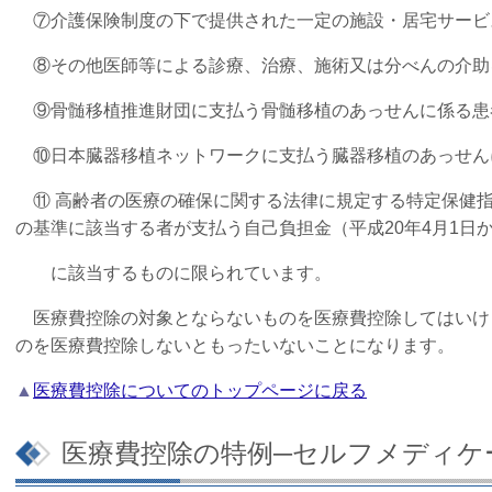
⑦介護保険制度の下で提供された一定の施設・居宅サービ
⑧その他医師等による診療、治療、施術又は分べんの介助
⑨骨髄移植推進財団に支払う骨髄移植のあっせんに係る患
⑩日本臓器移植ネットワークに支払う臓器移植のあっせん
⑪ 高齢者の医療の確保に関する法律に規定する特定保健
の基準に該当する者
が支払う自己負担金（平成20年4月1日
に該当するものに限られています。
医療費控除の対象とならないものを医療費控除してはいけ
のを医療費控除しないと
もったいないことになります。
▲
医療費控除についてのトップページに戻る
医療費控除の特例─セルフメディケ